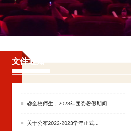
文件通知
更多>>
西华大学2026年毕业生授位仪式图...
@全校师生，2023年团委暑假期间...
关于公布2022-2023学年正式...