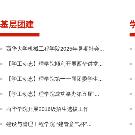
2022年升入西华大学毕业生团员团...
基层团建
关于招募大学生职业素养提升训练营学...
更多>>
更
西华大学2026年毕业生授位仪式图...
西华大学机械工程学院2025年暑期社会...
【学工动态】理学院顺利开展西华讲堂...
@全校师生，2023年团委暑假期间...
【学工动态】理学院第十一届团委学生...
关于公布2022-2023学年正式...
【学工动态】理学院成功举办第五届“...
关于2022年秋季补办团员证的通知
西华学院开展2016级招生选拔工作
建设与管理工程学院 “建管意气杯”...
2022年升入西华大学毕业生团员团...