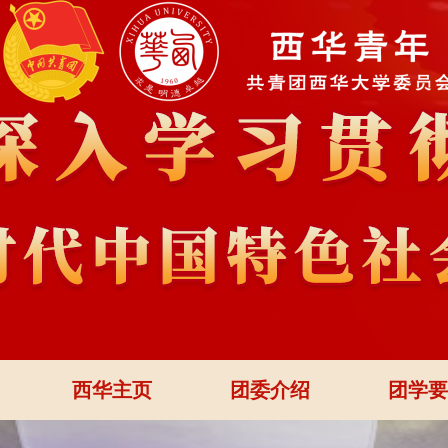
西华主页
团委介绍
团学要