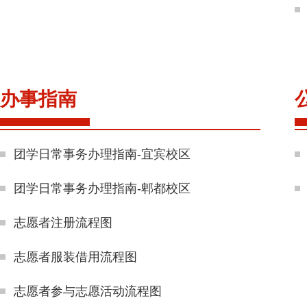
关于招募大学生职业素养提升训练营学...
西华大学2026年毕业生授位仪式图...
办事指南
更多>>
更
@全校师生，2023年团委暑假期间...
团学日常事务办理指南-宜宾校区
关于公布2022-2023学年正式...
团学日常事务办理指南-郫都校区
关于2022年秋季补办团员证的通知
志愿者注册流程图
2022年升入西华大学毕业生团员团...
志愿者服装借用流程图
志愿者参与志愿活动流程图
关于招募大学生职业素养提升训练营学...